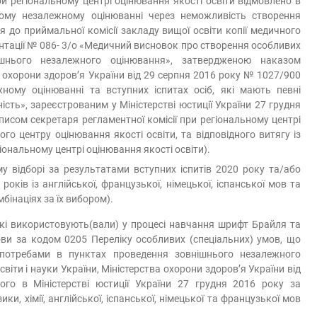
ри регіональному центрі оцінювання якості освіти відмовлено в
ньому незалежному оцінюванні через неможливість створення
 до приймальної комісії закладу вищої освіти копії медичного
нтації № 086- 3/о «Медичний висновок про створення особливих
ішнього незалежного оцінювання», затвердженою наказом
ва охорони здоров’я України від 29 серпня 2016 року № 1027/900
ному оцінюванні та вступних іспитах осіб, які мають певні
ість», зареєстрованим у Міністерстві юстиції України 27 грудня
исом секретаря регламентної комісії при регіональному центрі
ого центру оцінювання якості освіти, та відповідного витягу із
іональному центрі оцінювання якості освіти).
орі за результатами вступних іспитів 2020 року та/або
ків із англійської, французької, німецької, іспанської мов та
мбінаціях за їх вибором).
які використовують(вали) у процесі навчання шрифт Брайля та
ови за кодом 0205 Переліку особливих (спеціальних) умов, що
 потребами в пунктах проведення зовнішнього незалежного
іти і науки України, Міністерства охорони здоров’я України від
го в Міністерстві юстиції України 27 грудня 2016 року за
ки, хімії, англійської, іспанської, німецької та французької мов