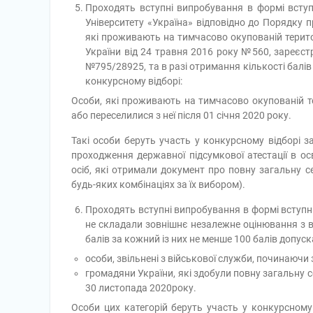
Проходять вступні випробування в формі вступ
Університету «Україна» відповідно до Порядку п
які проживають на тимчасово окупованій територ
України від 24 травня 2016 року №560, зареєстр
№795/28925, та в разі отримання кількості балів
конкурсному відборі:
Особи, які проживають на тимчасово окупованій те
або переселилися з неї після 01 січня 2020 року.
Такі особи беруть участь у конкурсному відборі з
проходження державної підсумкової атестації в ос
осіб, які отримали документ про повну загальну с
будь-яких комбінаціях за їх вибором).
Проходять вступні випробування в формі вступни
не складали зовнішнє незалежне оцінювання з ві
балів за кожний із них не менше 100 балів допуск
особи, звільнені з військової служби, починаючи
громадяни України, які здобули повну загальну с
30 листопада 2020року.
Особи цих категорій беруть участь у конкурсному 