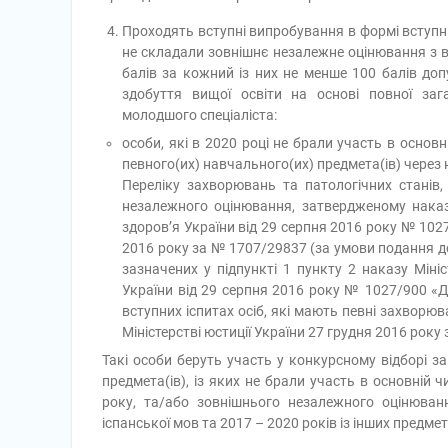
Проходять вступні випробування в формі вступни
не складали зовнішнє незалежне оцінювання з ві
балів за кожний із них не менше 100 балів доп
здобуття вищої освіти на основі повної зага
молодшого спеціаліста:
особи, які в 2020 році не брали участь в основ
певного(их) навчального(их) предмета(ів) через
Переліку захворювань та патологічних стані
незалежного оцінювання, затвердженому наказо
здоров’я України від 29 серпня 2016 року № 1027
2016 року за № 1707/29837 (за умови подання до
зазначених у підпункті 1 пункту 2 наказу Мініс
України від 29 серпня 2016 року № 1027/900 «Д
вступних іспитах осіб, які мають певні захворюв
Міністерстві юстиції України 27 грудня 2016 року
Такі особи беруть участь у конкурсному відборі за
предмета(ів), із яких не брали участь в основній
року, та/або зовнішнього незалежного оцінювання
іспанської мов та 2017 – 2020 років із інших предмет