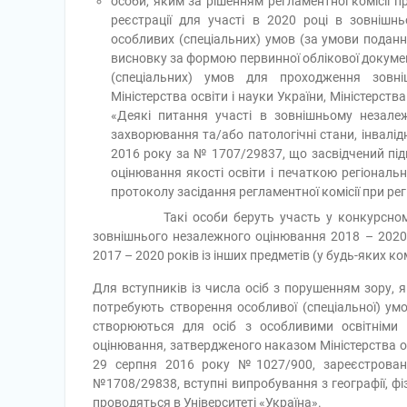
особи, яким за рішенням регламентної комісії п
реєстрації для участі в 2020 році в зовніш
особливих (спеціальних) умов (за умови подання
висновку за формою первинної облікової докуме
(спеціальних) умов для проходження зовн
Міністерства освіти і науки України, Міністерст
«Деякі питання участі в зовнішньому незалеж
захворювання та/або патологічні стани, інвалідн
2016 року за № 1707/29837, що засвідчений підп
оцінювання якості освіти і печаткою регіональн
протоколу засідання регламентної комісії при рег
Такі особи беруть участь у конкурсному відб
зовнішнього незалежного оцінювання 2018 – 2020 ро
2017 – 2020 років із інших предметів (у будь-яких ко
Для вступників із числа осіб з порушенням зору, 
потребують створення особливої (спеціальної) ум
створюються для осіб з особливими освітніми
оцінювання, затвердженого наказом Міністерства осв
29 серпня 2016 року №1027/900, зареєстровано
№1708/29838, вступні випробування з географії, фізи
проводяться в Університеті «Україна».