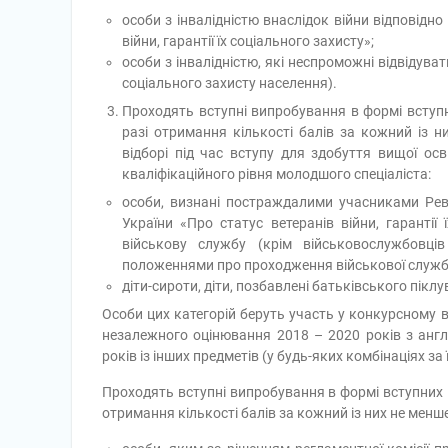
особи з інвалідністю внаслідок війни відповідно
війни, гарантії їх соціального захисту»;
особи з інвалідністю, які неспроможні відвідува
соціального захисту населення).
Проходять вступні випробування в формі вступн
разі отримання кількості балів за кожний із 
відборі під час вступу для здобуття вищої осві
кваліфікаційного рівня молодшого спеціаліста:
особи, визнані постраждалими учасниками Рево
України «Про статус ветеранів війни, гарантії 
військову службу (крім військовослужбовці
положеннями про проходження військової служб
діти-сироти, діти, позбавлені батьківського піклу
Особи цих категорій беруть участь у конкурсному в
незалежного оцінювання 2018 – 2020 років з англі
років із інших предметів (у будь-яких комбінаціях за 
Проходять вступні випробування в формі вступних і
отримання кількості балів за кожний із них не менше