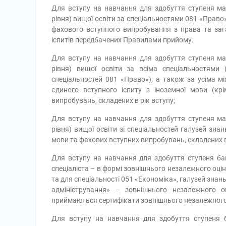
Для вступу на навчання для здобуття ступеня магі
рівня) вищої освіти за спеціальностями 081 «Право»
фахового вступного випробування з права та заг
іспитів передбачених Правилами прийому.
Для вступу на навчання для здобуття ступеня магі
рівня) вищої освіти за всіма спеціальностями (
спеціальностей 081 «Право»), а також за усіма 
єдиного вступного іспиту з іноземної мови (кр
випробувань, складених в рік вступу;
Для вступу на навчання для здобуття ступеня магі
рівня) вищої освіти зі спеціальностей галузей знан
мови та фахових вступних випробувань, складених в 
Для вступу на навчання для здобуття ступеня бак
спеціаліста – в формі зовнішнього незалежного оці
та для спеціальності 051 «Економіка», галузей знан
адміністрування» – зовнішнього незалежного о
приймаються сертифікати зовнішнього незалежного 
Для вступу на навчання для здобуття ступеня б