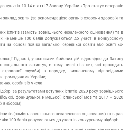
 до пунктів 10-14 статті 7 Закону України «Про статус ветеранів
ти заклад освіти (за рекомендацією органів охорони здоров’я та
их іспитів (замість зовнішнього незалежного оцінювання) та в
них не менше 100 балів допускаються до участі в конкурсному
ти на основі повної загальної середньої освіти або освітньо-
люції Гідності, учасниками бойових дій відповідно до Закону
їх соціального захисту», в тому числі ті з них, які проходять
в строкової служби) в порядку, визначеному відповідними
и громадянами України;
вання, особи з їх числа.
ідборі за результатами вступних іспитів 2020 року зовнішнього
йської, французької, німецької, іспанської мов та 2017 – 2020
їх вибором).
спитів (замість зовнішнього незалежного оцінювання) та в разі
 ніж 100 балів допускаються до участі в конкурсному відборі: