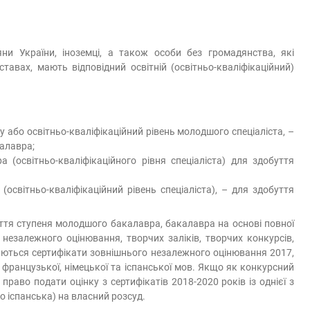
ни України, іноземці, а також особи без громадянства, які
тавах, мають відповідний освітній (освітньо-кваліфікаційний)
у або освітньо-кваліфікаційний рівень молодшого спеціаліста, –
алавра;
а (освітньо-кваліфікаційного рівня спеціаліста) для здобуття
 (освітньо-кваліфікаційний рівень спеціаліста), – для здобуття
ття ступеня молодшого бакалавра, бакалавра на основі повної
 незалежного оцінювання, творчих заліків, творчих конкурсів,
ймаються сертифікати зовнішнього незалежного оцінювання 2017,
ї, французької, німецької та іспанської мов. Якщо як конкурсний
раво подати оцінку з сертифікатів 2018-2020 років із однієї з
о іспанська) на власний розсуд.