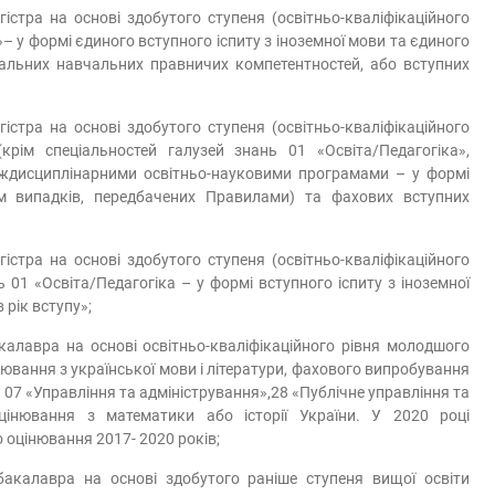
стра на основі здобутого ступеня (освітньо-кваліфікаційного
– у формі єдиного вступного іспиту з іноземної мови та єдиного
альних навчальних правничих компетентностей, або вступних
стра на основі здобутого ступеня (освітньо-кваліфікаційного
крім спеціальностей галузей знань 01 «Освіта/Педагогіка»,
міждисциплінарними освітньо-науковими програмами – у формі
ім випадків, передбачених Правилами) та фахових вступних
стра на основі здобутого ступеня (освітньо-кваліфікаційного
ь 01 «Освіта/Педагогіка – у формі вступного іспиту з іноземної
рік вступу»;
алавра на основі освітньо-кваліфікаційного рівня молодшого
нювання з української мови і літератури, фахового випробування
ь 07 «Управління та адміністрування»,28 «Публічне управління та
цінювання з математики або історії України. У 2020 році
оцінювання 2017- 2020 років;
акалавра на основі здобутого раніше ступеня вищої освіти