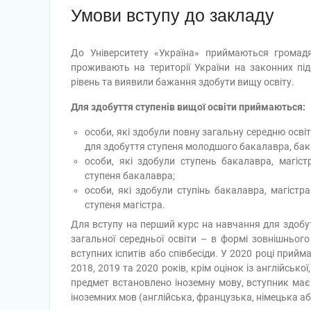
Умови вступу до закладу
До Університету «Україна» приймаються громадя
проживають на території України на законних підс
рівень та виявили бажання здобути вищу освіту.
Для здобуття ступенів вищої освіти приймаються:
особи, які здобули повну загальну середню освіт
для здобуття ступеня молодшого бакалавра, бак
особи, які здобули ступень бакалавра, магістр
ступеня бакалавра;
особи, які здобули ступінь бакалавра, магістра
ступеня магістра.
Для вступу на перший курс на навчання для здобу
загальної середньої освіти – в формі зовнішнього
вступних іспитів або співбесіди. У 2020 році при
2018, 2019 та 2020 років, крім оцінок із англійсько
предмет встановлено іноземну мову, вступник має п
іноземних мов (англійська, французька, німецька аб