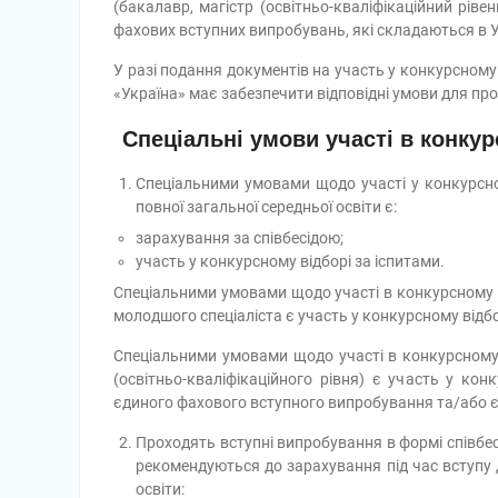
(бакалавр, магістр (освітньо-кваліфікаційний рівен
фахових вступних випробувань, які складаються в У
У разі подання документів на участь у конкурсному
«Україна» має забезпечити відповідні умови для про
Спеціальні умови участі в конку
Спеціальними умовами щодо участі у конкурсном
повної загальної середньої освіти є:
зарахування за співбесідою;
участь у конкурсному відборі за іспитами.
Спеціальними умовами щодо участі в конкурсному ві
молодшого спеціаліста є участь у конкурсному відбо
Спеціальними умовами щодо участі в конкурсному в
(освітньо-кваліфікаційного рівня) є участь у кон
єдиного фахового вступного випробування та/або є
Проходять вступні випробування в формі співбес
рекомендуються до зарахування під час вступу д
освіти: