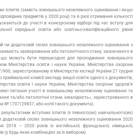
х іспитів (замість зовнішнього незалежного оцінювання і якщо
дповідних предметів у 2020 році) та в разі отримання кількості
ускаються до участі в конкурсному відборі під час вступу для
льної середньої освіти або освітньо-кваліфікаційного рівня
ній чи додатковій сесіях зовнішнього незалежного оцінювання з
 наявність захворювання або патологічного стану, зазначеного в
в, що можуть бути перешкодою для проходження зовнішнього
м Міністерства освіти і науки України, Міністерства охорони
/900, зареєстрованому в Міністерстві юстиції України 27 грудня
 приймальної комісії закладу вищої освіти одного з документів,
терства освіти і науки України, Міністерства охорони здоров’я
еякі питання участі в зовнішньому незалежному оцінюванні та
ання та/або патологічні стани, інвалідність», зареєстрованого в
 за № 1707/29837, або копії такого документа).
 результатами вступних іспитів із певного(их) навчального(их)
 чи додатковій сесіях зовнішнього незалежного оцінювання 2020
 2018 – 2020 років із англійської, французької, німецької,
ів (у будь-яких комбінаціях за їх вибором).