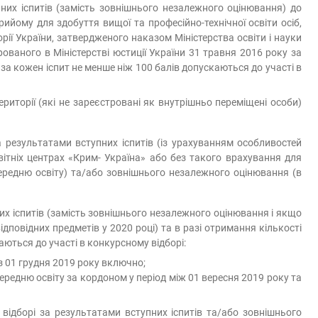
них іспитів (замість зовнішнього незалежного оцінювання) до
рийому для здобуття вищої та професійно-технічної освіти осіб,
ії України, затвердженого наказом Міністерства освіти і науки
ованого в Міністерстві юстиції України 31 травня 2016 року за
 за кожен іспит не менше ніж 100 балів допускаються до участі в
риторії (які не зареєстровані як внутрішньо переміщені особи)
а результатами вступних іспитів (із урахуванням особливостей
вітніх центрах «Крим- Україна» або без такого врахування для
ередню освіту) та/або зовнішнього незалежного оцінювання (в
х іспитів (замість зовнішнього незалежного оцінювання і якщо
дповідних предметів у 2020 році) та в разі отримання кількості
аються до участі в конкурсному відборі:
 з 01 грудня 2019 року включно;
ередню освіту за кордоном у період між 01 вересня 2019 року та
відборі за результатами вступних іспитів та/або зовнішнього