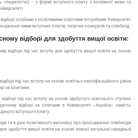
ь спеціаліста)) – у формі вступного іспиту з іноземної мови та
ніверситеті.
 відборі особами з особливими освітніми потребами Університет
ходження ними вступних іспитів, творчих конкурсів та співбесід.
рсному відборі для здобуття
вищої освіти:
у відборі під час вступу для здобуття вищої освіти на основі
дборі під час вступу на основі освітньо-кваліфікаційного рівня
рі за іспитами.
ідборі під час вступу на основі здобутого освітнього ступеня
курсному відборі за іспитами в Університеті «Україна» замість
диного вступного іспиту.
іди та в разі позитивного висновку про проходження співбесіди
ля здобуття вищої освіти на основі повної загальної середньої