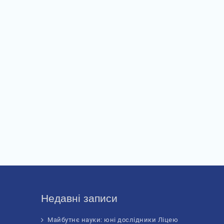
Недавні записи
Майбутнє науки: юні дослідники Ліцею