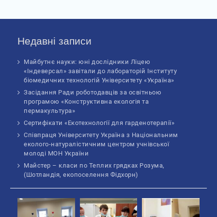
Недавні записи
Майбутнє науки: юні дослідники Ліцею
«Індеверсал» завітали до лабораторій Інституту
біомедичних технологій Університету «Україна»
Засідання Ради роботодавців за освітньою
програмою «Конструктивна екологія та
пермакультура»
Сертифікати «Екотехнології для гарденотерапії»
Співпраця Університету Україна з Національним
еколого-натуралістичним центром учнівської
молоді МОН України
Майстер – класи по Теплих грядках Розума,
(Шотландія, екопоселення Фідхорн)