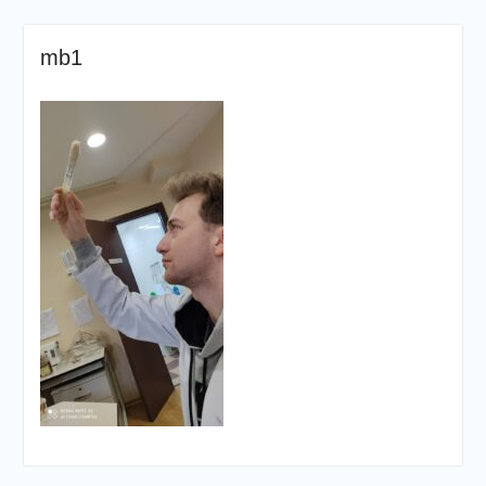
mb1
Навігація