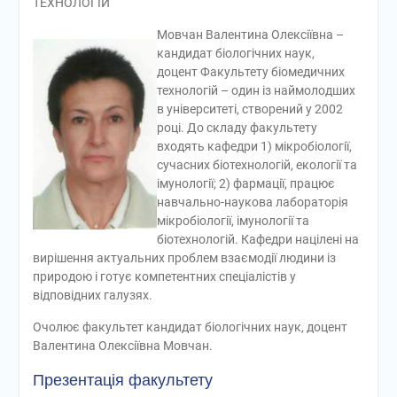
ТЕХНОЛОГІЙ
Мовчан Валентина Олексіївна –
кандидат біологічних наук,
доцент
Факультету біомедичних
технологій – один із наймолодших
в університеті, створений у 2002
році. До складу факультету
входять кафедри 1) мікробіології,
сучасних біотехнологій, екології та
імунології; 2) фармації, працює
навчально-наукова лабораторія
мікробіології, імунології та
біотехнологій. Кафедри націлені на
вирішення актуальних проблем взаємодії людини із
природою і готує компетентних спеціалістів у
відповідних галузях.
Очолює факультет кандидат біологічних наук, доцент
Валентина Олексіївна Мовчан.
Презентація факультету