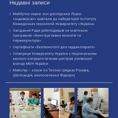
Недавні записи
Майбутнє науки: юні дослідники Ліцею
«Індеверсал» завітали до лабораторій Інституту
біомедичних технологій Університету «Україна»
Засідання Ради роботодавців за освітньою
програмою «Конструктивна екологія та
пермакультура»
Сертифікати «Екотехнології для гарденотерапії»
Співпраця Університету Україна з Національним
еколого-натуралістичним центром учнівської
молоді МОН України
Майстер – класи по Теплих грядках Розума,
(Шотландія, екопоселення Фідхорн)