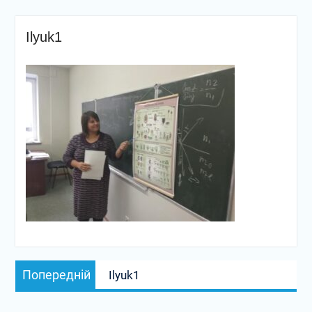
Ilyuk1
Навігація
Попередній
Попередній
Ilyuk1
записів
запис: