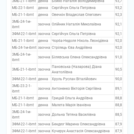
ЗМБ-21-1-ibmt
денна
Бойко Наталія Володимирівна
93,7
МБ-22-1-ibmt
денна
Сергійчук Ольга Петрівна
93,2
МБ-21-1-ibmt
денна
Овечкін Владислав Олегович
92,3
ЗМБ-24-1м-
заочна
Олійник Наталія Миколаївна
92,1
ibmt
ЗФМ-22-1-ibmt
заочна
Сергійчук Ольга Петрівна
92,1
МБ-21-1-ibmt
денна
Чорба-Недоля Ніколь Леонідівна
92,0
МБ-24-1м-ibmt
заочна
Стрілець Єва Андріївна
92,0
ЗМБ-24-1м-
заочна
Білявська Олена Олександрівна
91,0
ibmt
Пановська (Назарова) Діана
ЗМБ-21-1-ibmt
заочна
90,5
Анатоліївна
ЗФМ-22-1-ibmt
денна
Хруль Руслан Віталійович
90,0
ЗМБ-23.2-1-
заочна
Антоненко Вікторія Сергіївна
89,1
ibmt
МБ-21-1-ibmt
денна
Грицай Ольга Андріївна
88,8
МБ-21-1-ibmt
денна
Малета Марія Іванівна
88,8
ЗМБ-24-1м-
заочна
Дольна Тетяна Василівна
88,5
ibmt
ЗФМ-22-1-ibmt
заочна
Бендюг Марина Олександрівна
87,9
ЗФМ-22-1-ibmt
заочна
Кучерук Анастасія Олександрівна
87,9