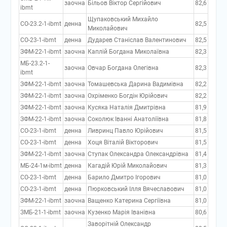
заочна
Більов Віктор Сергійович
82,6
ibmt
Щупаковський Михайло
СО-23.2-1-ibmt
денна
82,5
Миколайович
СО-23-1-ibmt
денна
Дударев Станіслав Валентинович
82,5
ЗФМ-22-1-ibmt
заочна
Каплій Богдана Миколаївна
82,3
МБ-23.2-1-
заочна
Овчар Богдана Олегівна
82,3
ibmt
ЗФМ-22-1-ibmt
заочна
Томашевська Дарина Вадимівна
82,2
ЗФМ-22-1-ibmt
заочна
Охріменко Богдін Юрійович
82,2
ЗФМ-22-1-ibmt
заочна
Кусяка Наталія Дмитрівна
81,9
ЗФМ-22-1-ibmt
заочна
Соколюк Іванні Анатоліївна
81,8
СО-23-1-ibmt
денна
Ливринц Павло Юрійович
81,5
СО-23-1-ibmt
денна
Хоця Віталій Вікторович
81,5
ЗФМ-22-1-ibmt
заочна
Ступак Олександра Олександрівна
81,4
МБ-24-1м-ibmt
денна
Кагадій Юрій Миколайович
81,3
СО-23-1-ibmt
денна
Барило Дмитро Ігорович
81,0
СО-23-1-ibmt
денна
Пюрковський Ілля Вячеславович
81,0
ЗФМ-22-1-ibmt
заочна
Ващенко Катерина Сергіївна
81,0
ЗМБ-21-1-ibmt
заочна
Кузенко Марія Іванівна
80,6
Заворітній Олександр