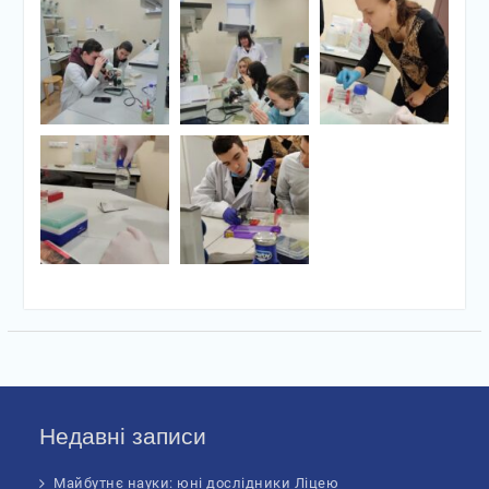
Недавні записи
Майбутнє науки: юні дослідники Ліцею