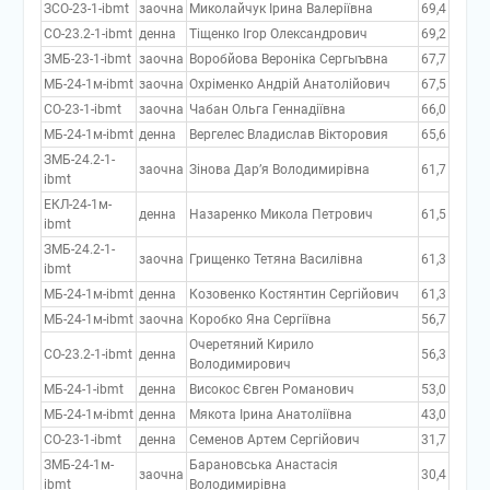
ЗСО-23-1-ibmt
заочна
Миколайчук Ірина Валеріївна
69,4
СО-23.2-1-ibmt
денна
Тіщенко Ігор Олександрович
69,2
ЗМБ-23-1-ibmt
заочна
Воробйова Вероніка Сергыъвна
67,7
МБ-24-1м-ibmt
заочна
Охріменко Андрій Анатолійович
67,5
СО-23-1-ibmt
заочна
Чабан Ольга Геннадіївна
66,0
МБ-24-1м-ibmt
денна
Вергелес Владислав Вікторовия
65,6
ЗМБ-24.2-1-
заочна
Зінова Дар’я Володимирівна
61,7
ibmt
ЕКЛ-24-1м-
денна
Назаренко Микола Петрович
61,5
ibmt
ЗМБ-24.2-1-
заочна
Грищенко Тетяна Василівна
61,3
ibmt
МБ-24-1м-ibmt
денна
Козовенко Костянтин Сергійович
61,3
МБ-24-1м-ibmt
заочна
Коробко Яна Сергіївна
56,7
Очеретяний Кирило
СО-23.2-1-ibmt
денна
56,3
Володимирович
МБ-24-1-ibmt
денна
Високос Євген Романович
53,0
МБ-24-1м-ibmt
денна
Мякота Ірина Анатоліївна
43,0
СО-23-1-ibmt
денна
Семенов Артем Сергійович
31,7
ЗМБ-24-1м-
Барановська Анастасія
заочна
30,4
ibmt
Володимирівна