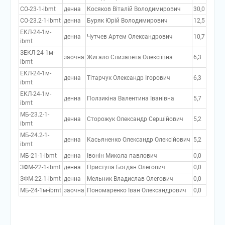
СО-23-1-ibmt
денна
Косяков Віталій Володимирович
30,0
СО-23.2-1-ibmt
денна
Буряк Юрій Володимирович
12,5
ЕКЛ-24-1м-
денна
Чутчев Артем Олександрович
10,7
ibmt
ЗЕКЛ-24-1м-
заочна
Жигало Єлизавета Олексіївна
6,3
ibmt
ЕКЛ-24-1м-
денна
Тітарчук Олександр Ігорович
6,3
ibmt
ЕКЛ-24-1м-
денна
Ползикіна Валентина Іванівна
5,7
ibmt
МБ-23.2-1-
денна
Сторожук Олександр Сершійович
5,2
ibmt
МБ-24.2-1-
денна
Касьяненко Олександр Олексійович
5,2
ibmt
МБ-21-1-ibmt
денна
Івонін Микола павлович
0,0
ЗФМ-22-1-ibmt
денна
Приступа Богдан Олегович
0,0
ЗФМ-22-1-ibmt
денна
Мельник Владислав Олегович
0,0
МБ-24-1м-ibmt
заочна
Пономаренко Іван Олександрович
0,0