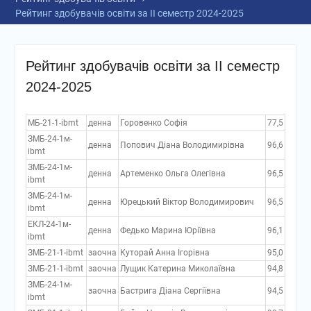
Рейтинг здобувачів освіти за ІІ семестр 2024-2025
Рейтинг здобувачів освіти за ІІ семестр
2024-2025
МБ-21-1-ibmt
денна
Горовенко Софія
77,5
ЗМБ-24-1м-
денна
Попович Діана Володимирівна
96,6
ibmt
ЗМБ-24-1м-
денна
Артеменко Ольга Олегівна
96,5
ibmt
ЗМБ-24-1м-
денна
Юрецький Віктор Володимирович
96,5
ibmt
ЕКЛ-24-1м-
денна
Федько Марина Юріївна
96,1
ibmt
ЗМБ-21-1-ibmt
заочна
Куторай Анна Ігорівна
95,0
ЗМБ-21-1-ibmt
заочна
Лущик Катерина Миколаївна
94,8
ЗМБ-24-1м-
заочна
Бастрига Діана Сергіївна
94,5
ibmt