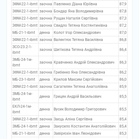
ЗФМ-22-1-ibmt
заочна
Павленко Діана Юріївна
87,9
ЗФМ-22-1-ibmt
заочна
Бондар Яна Володимирівна
87,8
ЗФМ-22-1-ibmt
заочна
Рущак Наталія Сергіївна
87,3
ЗФМ-22-1-ibmt
заочна
Свидло Тетяна Костянтинівна
87,2
МБ-21-1-ibmt
денна
Колот Ігор Олександрович
87,0
ЗФМ-22-1-ibmt
заочна
Валентюк Тетяна Василівна
86,8
ЗСО-23.2-1-
заочна
Шитікова Тетяна Андріївна
86,4
ibmt
ЗМБ-24-1м-
заочна
Кравченко Андрій Олександрович
86,3
ibmt
ЗФМ-22-1-ibmt
заочна
Грибенко Яна Олександрівна
86,2
МБ-23-1-ibmt
денна
Крилов Максим Сергійович
86,0
ЗФМ-22-1-ibmt
заочна
Сагателян Тетяна Анатоліївна
85,9
ЗМБ-24-1м-
денна
Грицяк Андрій Васильович
85,5
ibmt
ЕКЛ-24-1м-
денна
Вусик Володимир Григорович
85,5
ibmt
ЗФМ-22-1-ibmt
заочна
Заєць Аліна Сергіївна
85,4
ЗМБ-24-1-ibmt
денна
Закусило Костантин Анатолійович
85,4
МБ-21-1-ibmt
денна
Завірюхін Іван Леонідович
85,3