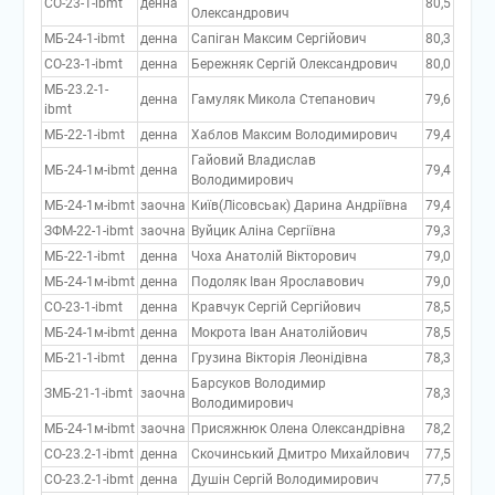
СО-23-1-ibmt
денна
80,5
Олександрович
МБ-24-1-ibmt
денна
Сапіган Максим Сергійович
80,3
СО-23-1-ibmt
денна
Бережняк Сергій Олександрович
80,0
МБ-23.2-1-
денна
Гамуляк Микола Степанович
79,6
ibmt
МБ-22-1-ibmt
денна
Хаблов Максим Володимирович
79,4
Гайовий Владислав
МБ-24-1м-ibmt
денна
79,4
Володимирович
МБ-24-1м-ibmt
заочна
Київ(Лісовсьак) Дарина Андріївна
79,4
ЗФМ-22-1-ibmt
заочна
Вуйцик Аліна Сергіївна
79,3
МБ-22-1-ibmt
денна
Чоха Анатолій Вікторович
79,0
МБ-24-1м-ibmt
денна
Подоляк Іван Ярославович
79,0
СО-23-1-ibmt
денна
Кравчук Сергій Сергійович
78,5
МБ-24-1м-ibmt
денна
Мокрота Іван Анатолійович
78,5
МБ-21-1-ibmt
денна
Грузина Вікторія Леонідівна
78,3
Барсуков Володимир
ЗМБ-21-1-ibmt
заочна
78,3
Володимирович
МБ-24-1м-ibmt
заочна
Присяжнюк Олена Олександрівна
78,2
СО-23.2-1-ibmt
денна
Скочинський Дмитро Михайлович
77,5
СО-23.2-1-ibmt
денна
Душін Сергій Володимирович
77,5