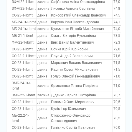
ЗФМ-22-1-ibmt
заочна
Саф’янова Аліна Олександрівна
75,0
ЗФМ-22-1-ibmt
заочна
Лисенко Альона Сергіївна
74,8
СО-23-1-ibmt
денна
Крисоватий Олександр Іванович
74,5
МБ-24-1м-ibmt
денна
Варуша Іван Олександрович
74,1
МБ-24-1м-ibmt
заочна
Кузьменко Віталій Михайлович
74,0
МБ-21-1-ibmt
денна
Смага Вікторія Русланівна
73,5
ФМ-22-1-ibmt
денна
Вінс Данііл Валентинович
72,3
СО-23-1-ibmt
денна
Сочка Юрій Юрійович
72,0
СО-23.2-1-ibmt
денна
Прус Андрій Васильович
71,8
СО-23-1-ibmt
денна
Марканич Василь Васильович
71,5
СО-23-1-ibmt
денна
Радчук Орест Миколайович
71,5
СО-23-1-ibmt
денна
Голуб Олексій Ґеннаддійович
71,0
ЗМБ-24-1м-
заочна
Єрмоленко Тетяна Петрівна
71,0
ibmt
ЗМБ-22-1-ibmt
заочна
Діденко Лариса Вікторівна
70,7
СО-23-1-ibmt
денна
Галамай Олег Миронович
70,5
СО-23-1-ibmt
денна
Кулік Ігор Юхимович
70,5
МБ-22.2-1-
Стороженко Олександр
денна
70,5
ibmt
Олександрович
СО-23-1-ibmt
денна
Гапієнко Сергій Павлович
70,0