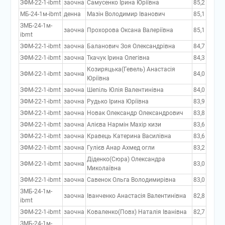
ЗФМ-22-1-ibmt
заочна
Самусенко Ірина Юріївна
85,2
МБ-24-1м-ibmt
денна
Мазін Володимир Іванович
85,1
ЗМБ-24-1м-
заочна
Прохорова Оксана Валеріївна
85,1
ibmt
ЗФМ-22-1-ibmt
заочна
Баланович Зоя Олександрівна
84,7
ЗФМ-22-1-ibmt
заочна
Ткачук Ірина Олегівна
84,3
Козиряцька(Гевель) Анастасія
ЗФМ-22-1-ibmt
заочна
84,0
Юріївна
ЗФМ-22-1-ibmt
заочна
Шепіль Юлія Валентинівна
84,0
ЗФМ-22-1-ibmt
заочна
Рудько Ірина Юріївна
83,9
ЗФМ-22-1-ibmt
заочна
Новак Олександр Олександрович
83,8
ЗФМ-22-1-ibmt
заочна
Алієва Нармін Махір кизи
83,6
ЗФМ-22-1-ibmt
заочна
Кравець Катерина Василівна
83,6
ЗФМ-22-1-ibmt
заочна
Гулієв Анар Ахмед огли
83,2
Діденко(Сюра) Олександра
ЗФМ-22-1-ibmt
заочна
83,0
Миколаївна
ЗФМ-22-1-ibmt
заочна
Савенок Ольга Володимирівна
83,0
ЗМБ-24-1м-
заочна
Іванченко Анастасія Валентинівна
82,8
ibmt
ЗФМ-22-1-ibmt
заочна
Коваленко(Повх) Наталія Іванівна
82,7
ЗМБ-24-1м-