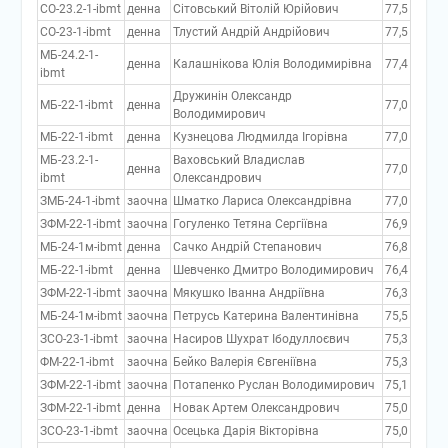
СО-23.2-1-ibmt
денна
Сітовський Вітолій Юрійович
77,5
СО-23-1-ibmt
денна
Тлустий Андрій Андрійович
77,5
МБ-24.2-1-
денна
Калашнікова Юлія Володимирівна
77,4
ibmt
Дружинін Олександр
МБ-22-1-ibmt
денна
77,0
Володимирович
МБ-22-1-ibmt
денна
Кузнецова Людмилда Ігорівна
77,0
МБ-23.2-1-
Ваховський Владислав
денна
77,0
ibmt
Олександрович
ЗМБ-24-1-ibmt
заочна
Шматко Лариса Олександрівна
77,0
ЗФМ-22-1-ibmt
заочна
Гогуленко Тетяна Сергіївна
76,9
МБ-24-1м-ibmt
денна
Сачко Андрій Степанович
76,8
МБ-22-1-ibmt
денна
Шевченко Дмитро Володимирович
76,4
ЗФМ-22-1-ibmt
заочна
Мякушко Іванна Андріївна
76,3
МБ-24-1м-ibmt
заочна
Петрусь Катерина Валентинівна
75,5
ЗСО-23-1-ibmt
заочна
Насиров Шухрат Ібодуллоєвич
75,3
ФМ-22-1-ibmt
заочна
Бейко Валерія Євгеніївна
75,3
ЗФМ-22-1-ibmt
заочна
Потапенко Руслан Володимирович
75,1
ЗФМ-22-1-ibmt
денна
Новак Артем Олександрович
75,0
ЗСО-23-1-ibmt
заочна
Осецька Дарія Вікторівна
75,0