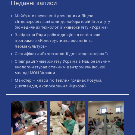
Недавні записи
Майбутнє науки: юні дослідники Ліцею
«Індеверсал» завітали до лабораторій Інституту
біомедичних технологій Університету «Україна»
Засідання Ради роботодавців за освітньою
програмою «Конструктивна екологія та
пермакультура»
Сертифікати «Екотехнології для гарденотерапії»
Співпраця Університету Україна з Національним
еколого-натуралістичним центром учнівської
молоді МОН України
Майстер – класи по Теплих грядках Розума,
(Шотландія, екопоселення Фідхорн)