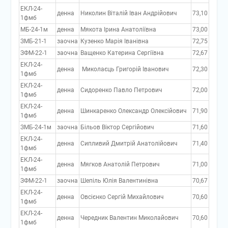
ЕКЛ-24-
денна
Николин Віталій Іван Андрійович
73,10
1фмб
МБ-24-1м
денна
Мякота Ірина Анатоліївна
73,00
ЗМБ-21-1
заочна
Кузенко Марія Іванівна
72,75
ЗФМ-22-1
заочна
Ващенко Катерина Сергіївна
72,67
ЕКЛ-24-
денна
Миколаєць Григорій Іванович
72,30
1фмб
ЕКЛ-24-
денна
Сидоренко Павло Петрович
72,00
1фмб
ЕКЛ-24-
денна
Шинкаренко Олександр Олексійович
71,90
1фмб
ЗМБ-24-1м
заочна
Більов Віктор Сергійович
71,60
ЕКЛ-24-
денна
Сипливий Дмитрій Анатолійович
71,40
1фмб
ЕКЛ-24-
денна
Мягков Анатолій Петрович
71,00
1фмб
ЗФМ-22-1
заочна
Шепіль Юлія Валентинівна
70,67
ЕКЛ-24-
денна
Овсієнко Сергій Михайлович
70,60
1фмб
ЕКЛ-24-
денна
Чередник Валентин Миколайович
70,60
1фмб