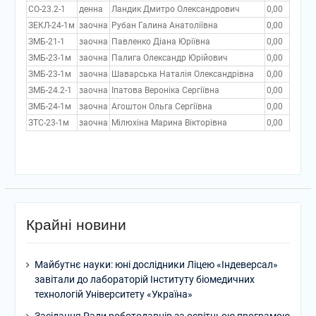
СО-23.2-1
денна
Ландик Дмитро Олександрович
0,00
ЗЕКЛ-24-1м
заочна
Рубан Галина Анатоліївна
0,00
ЗМБ-21-1
заочна
Павленко Діана Юріївна
0,00
ЗМБ-23-1м
заочна
Палига Олександр Юрійович
0,00
ЗМБ-23-1м
заочна
Шаварська Наталія Олександрівна
0,00
ЗМБ-24.2-1
заочна
Іпатова Вероніка Сергіївна
0,00
ЗМБ-24-1м
заочна
Агоштон Ольга Сергіївна
0,00
ЗТС-23-1м
заочна
Мілюхіна Марина Вікторівна
0,00
Крайні новини
Майбутнє науки: юні дослідники Ліцею «Індеверсал»
завітали до лабораторій Інституту біомедичних
технологій Університету «Україна»