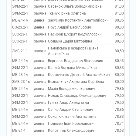
ЗФМ-22-1
заочна
Савенок Ольга Володимирівна
81,00
ЗФМ-22-1
заочна
Ткачук Ірина Олегівна
81,00
МБ-24-1м
денна
Закусило Костантин Анатолійович
80,86
СО-23.2-1
денна
Прус Андрій Васильович
80,83
ЗСО-23-1
заочна
Насиров Шухрат Ібодуллоєвич
80,75
ЗСО-23-1
заочна
Осецька Дарія Вікторівна
80,63
Пановська (Назарова) Діана
ЗМБ-21-1
заочна
80,50
Анатоліївна
МБ-24-1м
денна
Вергелес Владислав Вікторовия
80,43
ЗФМ-22-1
заочна
Каплій Богдана Миколаївна
80,33
МБ-23-1м
денна
Костюченко Дмитрій Анатолійович
80,00
ЗМБ-23-1м
заочна
Безпальчук Августина Сергіївна
80,00
МБ-24-1м
денна
Мазін Володимир Іванович
79,86
ЗФМ-22-1
заочна
Новак Олександр Олександрович
79,60
ЗФМ-22-1
заочна
Гулієв Анар Ахмед огли
79,50
МБ-24-1м
денна
Сачко Андрій Степанович
78,86
ЗФМ-22-1
заочна
Соколюк Іванні Анатоліївна
78,83
МБ-24-1м
денна
Подоляк Іван Ярославович
78,71
МБ-21-1
денна
Колот Ігор Олександрович
78,63