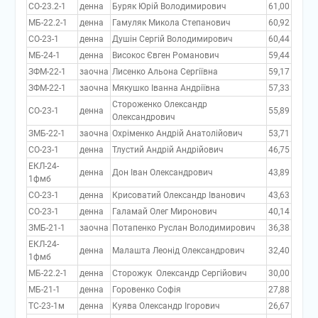
СО-23.2-1
денна
Буряк Юрій Володимирович
61,00
МБ-22.2-1
денна
Гамуляк Микола Степанович
60,92
СО-23-1
денна
Душін Сергій Володимирович
60,44
МБ-24-1
денна
Високос Євген Романович
59,44
ЗФМ-22-1
заочна
Лисенко Альона Сергіївна
59,17
ЗФМ-22-1
заочна
Мякушко Іванна Андріївна
57,33
Стороженко Олександр
СО-23-1
денна
55,89
Олександрович
ЗМБ-22-1
заочна
Охріменко Андрій Анатолійович
53,71
СО-23-1
денна
Тлустий Андрій Андрійович
46,75
ЕКЛ-24-
денна
Дон Іван Олександрович
43,89
1фмб
СО-23-1
денна
Крисоватий Олександр Іванович
43,63
СО-23-1
денна
Галамай Олег Миронович
40,14
ЗМБ-21-1
заочна
Потапенко Руслан Володимирович
36,38
ЕКЛ-24-
денна
Малашта Леонід Олександрович
32,40
1фмб
МБ-22.2-1
денна
Сторожук Олександр Сергійович
30,00
МБ-21-1
денна
Горовенко Софія
27,88
ТС-23-1м
денна
Куява Олександр Ігорович
26,67