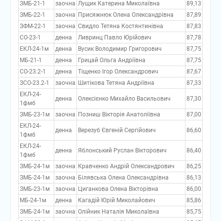
ЗМБ-21-1
заочна
Лущик Катерина Миколаївна
89,13
ЗМБ-22-1
заочна
Присяжнюк Олена Олександрівна
87,89
ЗФМ-22-1
заочна
Свидло Тетяна Костянтинівна
87,83
СО-23-1
денна
Ливринц Павло Юрійович
87,78
ЕКЛ-24-1м
денна
Вусик Володимир Григорович
87,75
МБ-21-1
денна
Грицай Ольга Андріївна
87,75
СО-23.2-1
денна
Тіщенко Ігор Олександрович
87,67
ЗСО-23.2-1
заочна
Шитікова Тетяна Андріївна
87,33
ЕКЛ-24-
денна
Олексієнко Михайло Васильович
87,30
1фмб
ЗМБ-23-1м
заочна
Позниш Вікторія Анатоліївна
87,00
ЕКЛ-24-
денна
Верезуб Євгеній Сергійович
86,60
1фмб
ЕКЛ-24-
денна
Яблонський Руслан Вікторович
86,40
1фмб
ЗМБ-24-1м
заочна
Кравченко Андрій Олександрович
86,25
ЗМБ-24-1м
заочна
Білявська Олена Олександрівна
86,13
ЗМБ-23-1м
заочна
Циганкова Олена Вікторівна
86,00
МБ-24-1м
денна
Кагадій Юрій Миколайович
85,86
ЗМБ-24-1м
заочна
Олійник Наталія Миколаївна
85,75