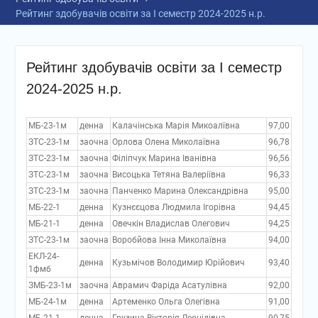
Рейтинг здобувачів освіти за І семестр 2024-2025 н.р.
Рейтинг здобувачів освіти за І семестр
2024-2025 н.р.
МБ-23-1м
денна
Калачінська Марія Микоалївна
97,00
ЗТС-23-1м
заочна
Орлова Олена Миколаївна
96,78
ЗТС-23-1м
заочна
Філіпчук Марина Іванівна
96,56
ЗТС-23-1м
заочна
Висоцька Тетяна Валеріївна
96,33
ЗТС-23-1м
заочна
Панченко Марина Олександрівна
95,00
МБ-22-1
денна
Кузнєєцова Людмила Ігорівна
94,45
МБ-21-1
денна
Овечкін Владислав Олегович
94,25
ЗТС-23-1м
заочна
Воробйова Інна Миколаївна
94,00
ЕКЛ-24-
денна
Кузьмічов Володимир Юрійович
93,40
1фмб
ЗМБ-23-1м
заочна
Аврамич Фаріда Асатулівна
92,00
МБ-24-1м
денна
Артеменко Ольга Олегівна
91,00