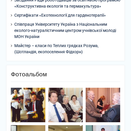
Засідання Ради роботодавців за освітньою програмою
«Конструктивна екологія та пермакультура»
Сертифікати «Екотехнології для гарденотерапії»
Співпраця Університету Україна з Національним
еколого-натуралістичним центром учнівської молоді
МОН України
Майстер – класи по Теплих грядках Розума,
(Шотландія, екопоселення Фідхорн)
Фотоальбом