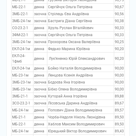
МБ-21-1
денна
Грузина Вікторія Леонідівна
90,75
МБ-22-1
денна
Сергійчук Ольга Петрівна
90,67
ЗМБ-22-1
заочна
Стрілець Єва Андріївна
90,56
ЗМБ-24-1м
заочна
Бастрига Діана Сергіївна
90,38
СО-23.2-1
денна
Хруль Руслан Віталійович
90,33
ЗФМ-22-1
заочна
Сергійчук Ольга Петрівна
90,33
ЗМБ-24-1м
заочна
Прохорова Оксана Валеріївна
90,25
ЕКЛ-24-1м
денна
Федько Марина Юріївна
90,20
ЕКЛ-24-
денна
Лук’яненко Юрій Олександрович
90,20
1фмб
ЕКЛ-24-1м
денна
Бойко Наталія Володимирівна
90,00
МБ-23-1м
денна
Ленцова Ксенія Андріївна
90,00
ЗМБ-23-1м
заочна
Бєдоєва Яна Ігорівна
90,00
ЗМБ-23-1м
заочна
Бібко Олена Володимирівна
90,00
ЗМБ-21-1
заочна
Куторай Анна Ігорівна
89,88
ЗСО-23.2-1
заочна
Лісовська Дарина Андріївна
89,67
МБ-24-1м
денна
Попович Діана Володимирівна
89,57
МБ-21-1
денна
Чорба-Недоля Ніколь Леонідівна
89,50
МБ-22-1
денна
Хаблов Максим Володимирович
89,50
МБ-24-1м
денна
Юрецький Віктор Володимирович
89,43