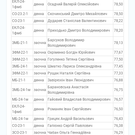
ЕКЛ-24-
денна
Осадчий Валерій Олексійович
78,50
1фмб
СО-23.2-1
денна
Скочинський Дмитро Михайлович
78,50
СО-23-1
денна
Дударев Станіслав Валентинович
78,22
ЕКЛ-24-
денна
Приходько Дмитро Володимирович
78,20
1фмб
Барсуков Володимир
ЗМБ-21-1
заочна
78,13
Володимирович
ЗФМ-22-1
заочна
Охріменко Богдін Юрійович
77,67
ЗФМ-22-1
заочна
Гогуленко Тетяна Сергіївна
77,50
ЗМБ-24-1
заочна
Шматко Лариса Олександрівна
77,45
ЗФМ-22-1
заочна
Рущак Наталія Сергіївна
77,33
МБ-21-1
денна
Завірюхін Іван Леонідович
76,88
Барановська Анастасія
ЗМБ-24-1м
заочна
76,75
Володимирівна
МБ-24-1м
денна
Гайовий Владислав Володимирович
76,57
ЕКЛ-24-
денна
Романяк Іван Сергійович
76,50
1фмб
МБ-24-1м
денна
Грицяк Андрій Васильович
76,43
СО-23-1
денна
Гапієнко Сергій Павлович
76,38
ЗСО-23-1
заочна
Чабан Ольга Геннадіївна
76,29