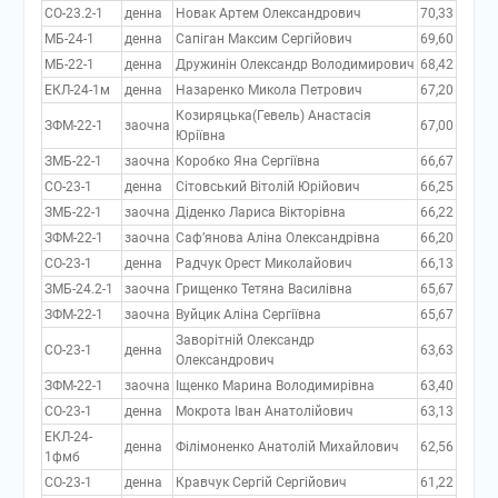
СО-23.2-1
денна
Новак Артем Олександрович
70,33
МБ-24-1
денна
Сапіган Максим Сергійович
69,60
МБ-22-1
денна
Дружинін Олександр Володимирович
68,42
ЕКЛ-24-1м
денна
Назаренко Микола Петрович
67,20
Козиряцька(Гевель) Анастасія
ЗФМ-22-1
заочна
67,00
Юріївна
ЗМБ-22-1
заочна
Коробко Яна Сергіївна
66,67
СО-23-1
денна
Сітовський Вітолій Юрійович
66,25
ЗМБ-22-1
заочна
Діденко Лариса Вікторівна
66,22
ЗФМ-22-1
заочна
Саф’янова Аліна Олександрівна
66,20
СО-23-1
денна
Радчук Орест Миколайович
66,13
ЗМБ-24.2-1
заочна
Грищенко Тетяна Василівна
65,67
ЗФМ-22-1
заочна
Вуйцик Аліна Сергіївна
65,67
Заворітній Олександр
СО-23-1
денна
63,63
Олександрович
ЗФМ-22-1
заочна
Іщенко Марина Володимирівна
63,40
СО-23-1
денна
Мокрота Іван Анатолійович
63,13
ЕКЛ-24-
денна
Філімоненко Анатолій Михайлович
62,56
1фмб
СО-23-1
денна
Кравчук Сергій Сергійович
61,22