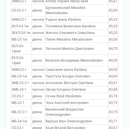
ЗФМ-22-1
заочна
Алієва Нармін Махір кизи
85,67
Щупаковський Михайло
СО-23.2-1
денна
85,50
Миколайович
ЗФМ-22-1
заочна
Рудько Ірина Юріївна
85,33
ЕКЛ-24-1м
денна
Ползикіна Валентина Іванівна
85,20
ЗЕКЛ-24-1м
заочна
Жигало Єлизавета Олексіївна
85,20
МБ-23-1м
денна
Півнік Михайло Михайлович
85,00
ЕКЛ-24-
денна
Тютюнов Микола Дмитрович
84,70
1фмб
ЕКЛ-24-
денна
Василюк Володимир Миколайович
84,50
1фмб
ЗФМ-22-1
заочна
Самусенко Ірина Юріївна
84,50
МБ-24-1м
денна
Приступа Богдан Олегович
84,00
ЗМБ-23.2-1
заочна
Антоненко Вікторія Сергіївна
83,91
ЗМБ-23-1
заочна
Овчар Богдана Олегівна
83,89
СО-23-1
денна
Сочка Юрій Юрійович
83,78
МБ-22-1
денна
Чоха Анатолій вікторович
83,75
Ваховський Владислав
МБ-22.2-1
денна
83,75
Олександрович
МБ-24-1м
денна
Варуша Іван Олександрович
83,71
СО-23-1
денна
Хоця Віталій Вікторович
83,67