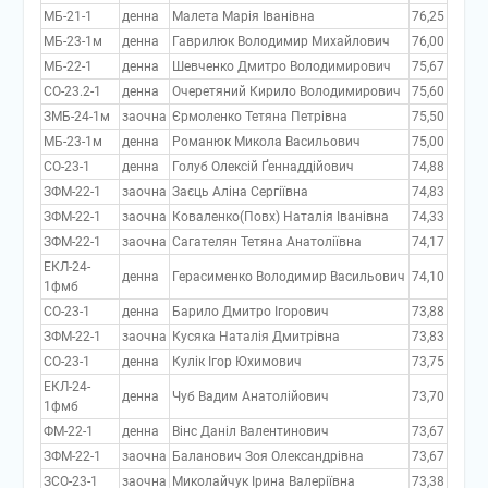
МБ-21-1
денна
Малета Марія Іванівна
76,25
МБ-23-1м
денна
Гаврилюк Володимир Михайлович
76,00
МБ-22-1
денна
Шевченко Дмитро Володимирович
75,67
СО-23.2-1
денна
Очеретяний Кирило Володимирович
75,60
ЗМБ-24-1м
заочна
Єрмоленко Тетяна Петрівна
75,50
МБ-23-1м
денна
Романюк Микола Васильович
75,00
СО-23-1
денна
Голуб Олексій Ґеннаддійович
74,88
ЗФМ-22-1
заочна
Заєць Аліна Сергіївна
74,83
ЗФМ-22-1
заочна
Коваленко(Повх) Наталія Іванівна
74,33
ЗФМ-22-1
заочна
Сагателян Тетяна Анатоліївна
74,17
ЕКЛ-24-
денна
Герасименко Володимир Васильович
74,10
1фмб
СО-23-1
денна
Барило Дмитро Ігорович
73,88
ЗФМ-22-1
заочна
Кусяка Наталія Дмитрівна
73,83
СО-23-1
денна
Кулік Ігор Юхимович
73,75
ЕКЛ-24-
денна
Чуб Вадим Анатолійович
73,70
1фмб
ФМ-22-1
денна
Вінс Даніл Валентинович
73,67
ЗФМ-22-1
заочна
Баланович Зоя Олександрівна
73,67
ЗСО-23-1
заочна
Миколайчук Ірина Валеріївна
73,38