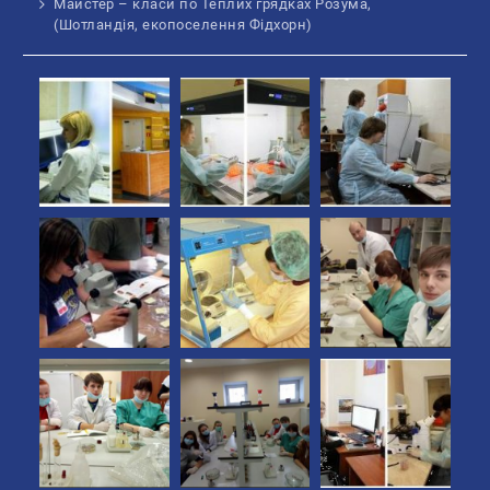
Майстер – класи по Теплих грядках Розума,
(Шотландія, екопоселення Фідхорн)