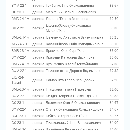
ЗФМ-22-1
заочна
Грибенко Яна Олександрівна
83,67
СО-23-1
денна
Марканич Василь Васильович
83,56
ЗМБ-24-1м
заочна
Дольна Тетяна Василівна
83,50
Діденко(Сюра) Олександра
ЗФМ-22-1
заочна
83,33
Миколаївна
ЗМБ-24-1м
заочна
Іванченко Анастасія Валентинівна
83,25
МБ-24.2-1
денна
Калашнікова Юлія Володимирівна
83,10
ЗМБ-23-1м
заочна
Яресько Юлія Сергіївна
83,00
ЗФМ-22-1
заочна
Кравець Катерина Василівна
83,00
ЗМБ-24-1м
заочна
Кузьменко Віталій Михайлович
82,38
ЗФМ-22-1
заочна
Томашевська Дарина Вадимівна
82,33
ЕКЛ-24-
денна
Самар Станіслав Леонідович
82,20
1фмб
ЗМБ-23-1м
заочна
Глушкова Тетяна Павлівна
82,00
ЗФМ-22-1
заочна
Бендюг Марина Олександрівна
81,83
СО-23-1
денна
Бережняк Сергій Олександрович
81,67
ЗФМ-22-1
заочна
Ступак Олександра Олександрівна
81,67
ЗСО-23-1
заочна
Бейко Валерія Євгеніївна
81,25
СО-23-1
денна
Пюрковський Ілля Вячеславович
81,00
ЗМБ-23-1
заочна
Воробйова Вероніка Сергыъвна
81,00