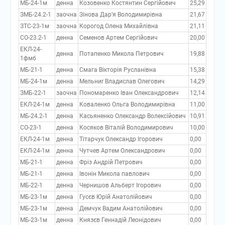
МБ-24-1м
денна
Козовенко Костянтин Сергійович
25,29
ЗМБ-24.2-1
заочна
Зінова Дар’я Володимирівна
21,67
ЗТС-23-1м
заочна
Корогод Олена Михайлівна
21,11
СО-23.2-1
денна
Семенов Артем Сергійович
20,00
ЕКЛ-24-
денна
Потапенко Микола Петрович
19,88
1фмб
МБ-21-1
денна
Смага Вікторія Русланівна
15,38
МБ-24-1м
денна
Мельниr Владислав Олегович
14,29
ЗМБ-22-1
заочна
Пономаренко Іван Олександрович
12,14
ЕКЛ-24-1м
денна
Коваленко Ольга Володимирівна
11,00
МБ-24.2-1
денна
Касьяненко Олександр Волексійович
10,91
СО-23-1
денна
Косяков Віталій Володимирович
10,00
ЕКЛ-24-1м
денна
Тітарчук Олександр Ігорович
0,00
ЕКЛ-24-1м
денна
Чутчев Артем Олександрович
0,00
МБ-21-1
денна
Фріз Андрій Петрович
0,00
МБ-21-1
денна
Івонін Микола павлович
0,00
МБ-22-1
денна
Чернишов Альберт Ігорович
0,00
МБ-23-1м
денна
Гусєв Юрій Анатолійович
0,00
МБ-23-1м
денна
Демчук Вадим Анатолійович
0,00
МБ-23-1м
денна
Князєв Геннадій Леонідович
0,00