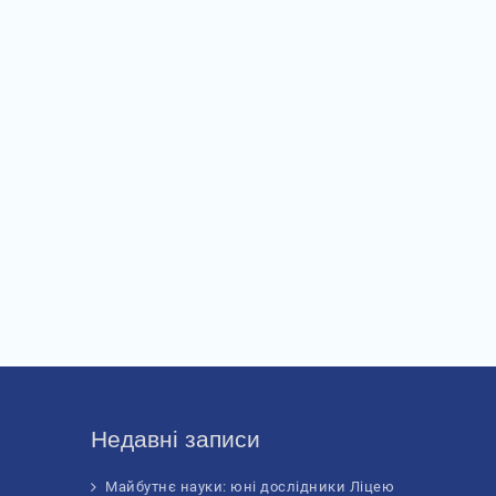
Недавні записи
Майбутнє науки: юні дослідники Ліцею