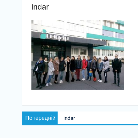
indar
Навігація
Попередній
Попередній
indar
записів
запис: