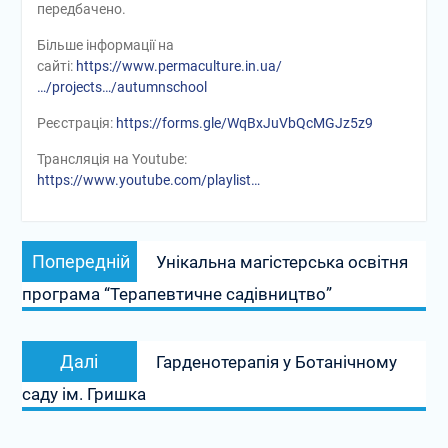
передбачено.
Більше інформації на
сайті:
https://www.permaculture.in.ua/
…/projects…/autumnschool
Реєстрація:
https://forms.gle/WqBxJuVbQcMGJz5z9
Трансляція на Youtube:
https://www.youtube.com/playlist…
Навігація
Попередній
Попередній
Унікальна магістерська освітня
записів
запис:
програма “Терапевтичне садівництво”
Наступний
Далі
Гарденотерапія у Ботанічному
запис:
саду ім. Гришка