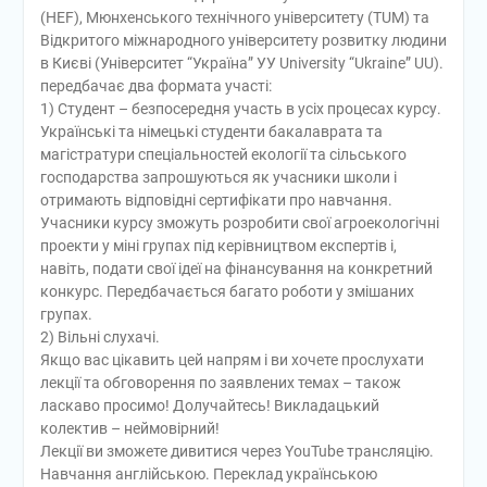
(HEF), Мюнхенського технічного університету (TUM) та
Відкритого міжнародного університету розвитку людини
в Києві (Університет “Україна” УУ University “Ukraine” UU).
передбачає два формата участі:
1) Студент – безпосередня участь в усіх процесах курсу.
Українські та німецькі студенти бакалаврата та
магістратури спеціальностей екології та сільського
господарства запрошуються як учасники школи і
отримають відповідні сертифікати про навчання.
Учасники курсу зможуть розробити свої агроекологічні
проекти у міні групах під керівництвом експертів і,
навіть, подати свої ідеї на фінансування на конкретний
конкурс. Передбачається багато роботи у змішаних
групах.
2) Вільні слухачі.
Якщо вас цікавить цей напрям і ви хочете прослухати
лекції та обговорення по заявлених темах – також
ласкаво просимо! Долучайтесь! Викладацький
колектив – неймовірний!
Лекції ви зможете дивитися через YouTube трансляцію.
Навчання англійською. Переклад українською